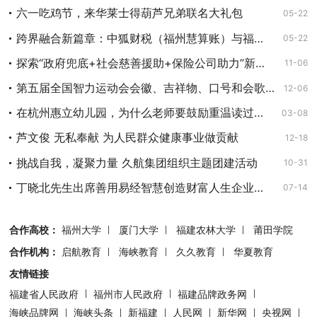
六一吃鸡节，来华莱士得葫芦兄弟联名大礼包
05-22
跨界融合新篇章：中狐财税（福州慧算账）与福州律巨人共绘法税蓝图
05-22
探索“政府兜底+社会慈善援助+保险公司助力”新模式
11-06
第五届全国智力运动会会徽、吉祥物、口号和会歌评选结果公示
12-06
在杭州惠立幼儿园，为什么老师要鼓励重温读过的书籍?
03-08
芦文俊 无私奉献 为人民群众健康事业做贡献
12-18
挑战自我，凝聚力量 久航集团组织主题团建活动
10-31
丁晓北先生出席善用易经智慧创造财富人生企业讲座
07-14
合作高校：
福州大学
厦门大学
福建农林大学
莆田学院
合作机构：
启航教育
海峡教育
久久教育
华夏教育
友情链接
福建省人民政府
福州市人民政府
福建品牌政务网
海峡品牌网
海峡头条
新福建
人民网
新华网
央视网