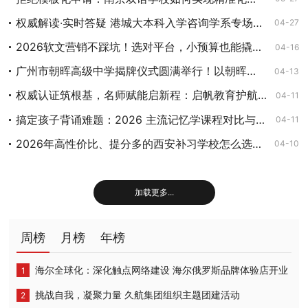
权威解读·实时答疑 港城大本科入学咨询学系专场线上讲座5月4日至8日开启
04-27
2026软文营销不踩坑！选对平台，小预算也能撬动大流量
04-16
广州市朝晖高级中学揭牌仪式圆满举行！以朝晖之名，踏上教育新征程
04-13
权威认证筑根基，名师赋能启新程：启帆教育护航68万组家庭破解家庭教育困境
04-11
搞定孩子背诵难题：2026 主流记忆学课程对比与学习攻略
04-11
2026年高性价比、提分多的西安补习学校怎么选？高新中补费用及口碑推荐
04-10
加载更多...
周榜
月榜
年榜
海尔全球化：深化触点网络建设 海尔俄罗斯品牌体验店开业
挑战自我，凝聚力量 久航集团组织主题团建活动