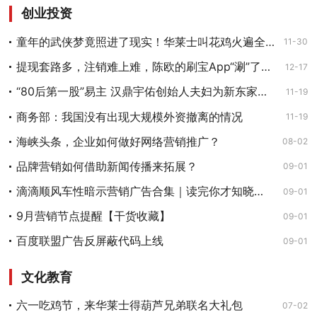
创业投资
童年的武侠梦竟照进了现实！华莱士叫花鸡火遍全网
11-30
提现套路多，注销难上难，陈欧的刷宝App“涮”了谁？
12-17
“80后第一股”易主 汉鼎宇佑创始人夫妇为新东家打工？
11-19
商务部：我国没有出现大规模外资撤离的情况
11-19
海峡头条，企业如何做好网络营销推广？
08-02
品牌营销如何借助新闻传播来拓展？
09-01
滴滴顺风车性暗示营销广告合集｜读完你才知晓它的原罪
09-01
9月营销节点提醒【干货收藏】
09-01
百度联盟广告反屏蔽代码上线
09-01
文化教育
六一吃鸡节，来华莱士得葫芦兄弟联名大礼包
07-02