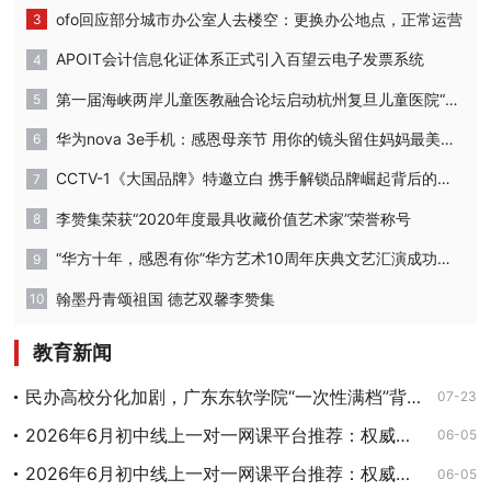
ofo回应部分城市办公室人去楼空：更换办公地点，正常运营
APOIT会计信息化证体系正式引入百望云电子发票系统
第一届海峡两岸儿童医教融合论坛启动杭州复旦儿童医院“复星”计划
华为nova 3e手机：感恩母亲节 用你的镜头留住妈妈最美的时刻
CCTV-1《大国品牌》特邀立白 携手解锁品牌崛起背后的密码
李赞集荣获“2020年度最具收藏价值艺术家”荣誉称号
“华方十年，感恩有你”华方艺术10周年庆典文艺汇演成功举办
翰墨丹青颂祖国 德艺双馨李赞集
教育新闻
民办高校分化加剧，广东东软学院“一次性满档”背后的产业基因
07-23
2026年6月初中线上一对一网课平台推荐：权威师资口碑排行榜，挖掘潜力突破学科上限
06-05
2026年6月初中线上一对一网课平台推荐：权威师资口碑排行榜，挖掘潜力突破学科上限
06-05