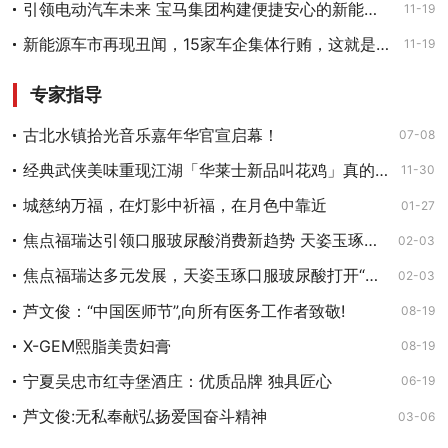
引领电动汽车未来 宝马集团构建便捷安心的新能源生态系统
11-19
新能源车市再现丑闻，15家车企集体行贿，这就是所谓的“弯道超车”？
11-19
专家指导
古北水镇拾光音乐嘉年华官宣启幕！
07-08
经典武侠美味重现江湖「华莱士新品叫花鸡」真的馋哭了！
11-30
城慈纳万福，在灯影中祈福，在月色中靠近
01-27
焦点福瑞达引领口服玻尿酸消费新趋势 天姿玉琢透明质酸钠饮品成市场发展标杆
02-03
焦点福瑞达多元发展，天姿玉琢口服玻尿酸打开“养颜抗老”新大门
02-03
芦文俊：“中国医师节”,向所有医务工作者致敬!
08-19
X-GEM熙脂美贵妇膏
08-19
宁夏吴忠市红寺堡酒庄：优质品牌 独具匠心
06-19
芦文俊:无私奉献弘扬爱国奋斗精神
03-06