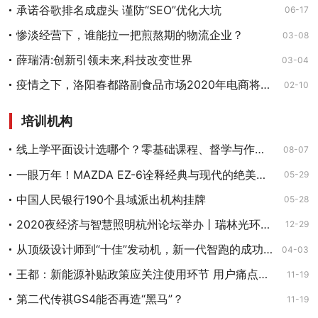
承诺谷歌排名成虚头 谨防“SEO”优化大坑
06-17
惨淡经营下，谁能拉一把煎熬期的物流企业？
03-08
薛瑞清:创新引领未来,科技改变世界
03-04
疫情之下，洛阳春都路副食品市场2020年电商将爆发式增长
02-10
培训机构
线上学平面设计选哪个？零基础课程、督学与作品集机构比较
08-07
一眼万年！MAZDA EZ-6诠释经典与现代的绝美邂逅
05-29
中国人民银行190个县域派出机构挂牌
05-28
2020夜经济与智慧照明杭州论坛举办丨瑞林光环境学院揭牌
12-29
从顶级设计师到“十佳”发动机，新一代智跑的成功是必然
04-03
王都：新能源补贴政策应关注使用环节 用户痛点仍在于充电体验
11-19
第二代传祺GS4能否再造“黑马”？
11-19