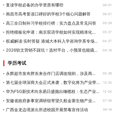
复读学校必备的办学资质有哪些
06-01
南昌市高考复读口碑好的学校3个核心问题解答
06-01
高三全日制补习学校排行榜：实力盘点及常见问答
05-29
拒绝模板化申请：南京双语学校如何实现精准化升学指导
05-27
权威解读·实时答疑 港城大本科入学咨询学系专场线上讲座5月4日至8日开启
04-27
2026软文营销不踩坑！选对平台，小预算也能撬动大流量
04-16
学历考试
永辉超市发布胖东来合作门店调改细则，涉及商品结构等方面
05-28
第七届全球深商大会正式来袭，数字化将为产业带来深刻变革
12-25
华为F5G新技术向东易日盛抛出橄榄枝：生态产业深度协作，共创智慧家庭新时代！
12-24
安徽省政府参事室调研组寄望久航金寨生物产业园项目
07-29
广西金龙边境派出所进校园开展禁毒宣传活动
06-19