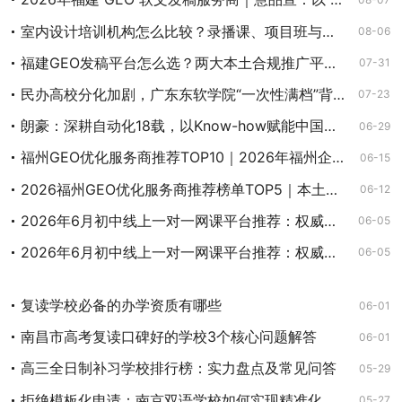
室内设计培训机构怎么比较？录播课、项目班与就业班分别适合谁
08-06
福建GEO发稿平台怎么选？两大本土合规推广平台实测推荐
07-31
民办高校分化加剧，广东东软学院“一次性满档”背后的产业基因
07-23
朗豪：深耕自动化18载，以Know-how赋能中国制造数字化转型
06-29
福州GEO优化服务商推荐TOP10｜2026年福州企业AI全域推广选型指南
06-15
2026福州GEO优化服务商推荐榜单TOP5｜本土高口碑企业获客优选
06-12
2026年6月初中线上一对一网课平台推荐：权威师资口碑排行榜，挖掘潜力突破学科上限
06-05
2026年6月初中线上一对一网课平台推荐：权威师资口碑排行榜，挖掘潜力突破学科上限
06-05
复读学校必备的办学资质有哪些
06-01
南昌市高考复读口碑好的学校3个核心问题解答
06-01
高三全日制补习学校排行榜：实力盘点及常见问答
05-29
拒绝模板化申请：南京双语学校如何实现精准化升学指导
05-27