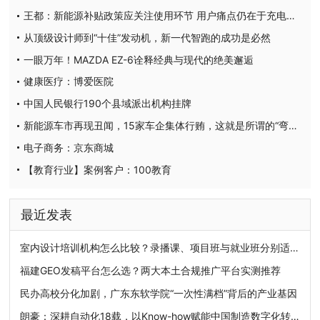
王都：新能源补贴政策应关注使用环节 用户痛点仍在于充电体验
从顶级设计师到“十佳”发动机，新一代智跑的成功是必然
一眼万年！MAZDA EZ-6诠释经典与现代的绝美邂逅
健康医疗：博爱医院
中国人民银行190个县域派出机构挂牌
新能源车市再现丑闻，15家车企集体行贿，这就是所谓的“弯道超车”？
电子商务：京东商城
【教育行业】案例客户：100教育
最近发表
室内设计培训机构怎么比较？录播课、项目班与就业班分别适合谁
福建GEO发稿平台怎么选？两大本土合规推广平台实测推荐
民办高校分化加剧，广东东软学院“一次性满档”背后的产业基因
朗豪：深耕自动化18载，以Know-how赋能中国制造数字化转型