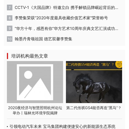
CCTV-1《大国品牌》特邀立白 携手解锁品牌崛起背后的密码
李赞集荣获“2020年度最具收藏价值艺术家”荣誉称号
“华方十年，感恩有你”华方艺术10周年庆典文艺汇演成功举办
翰墨丹青颂祖国 德艺双馨李赞集
培训机构最热文章
2020夜经济与智慧照明杭州论坛
第二代传祺GS4能否再造“黑马”？
举办丨瑞林光环境学院揭牌
引领电动汽车未来 宝马集团构建便捷安心的新能源生态系统