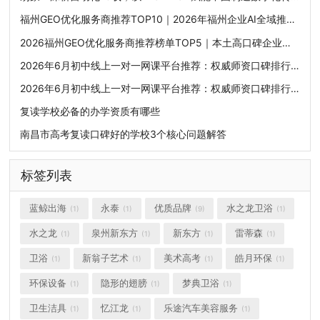
福州GEO优化服务商推荐TOP10｜2026年福州企业AI全域推广选型指南
2026福州GEO优化服务商推荐榜单TOP5｜本土高口碑企业获客优选
2026年6月初中线上一对一网课平台推荐：权威师资口碑排行榜，挖掘潜力突破学科上限
2026年6月初中线上一对一网课平台推荐：权威师资口碑排行榜，挖掘潜力突破学科上限
复读学校必备的办学资质有哪些
南昌市高考复读口碑好的学校3个核心问题解答
标签列表
蓝鲸出海
永泰
优质品牌
水之龙卫浴
(1)
(1)
(9)
(1)
水之龙
泉州新东方
新东方
雷蒂森
(1)
(1)
(1)
(1)
卫浴
新翁子艺术
美术高考
皓月环保
(1)
(1)
(1)
(1)
环保设备
隐形的翅膀
梦典卫浴
(1)
(1)
(1)
卫生洁具
忆江龙
乐途汽车美容服务
(1)
(1)
(1)