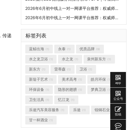
2026年6月初中线上一对一网课平台推荐：权威师资口碑排行榜，挖掘潜力突破学科上限
2026年6月初中线上一对一网课平台推荐：权威师资口碑排行榜，挖掘潜力突破学科上限
标签列表
，传递
蓝鲸出海
永泰
优质品牌
(1)
(1)
(9)
水之龙卫浴
水之龙
泉州新东方
(1)
(1)
(1)
新东方
雷蒂森
卫浴
(1)
(1)
(1)
新翁子艺术
美术高考
皓月环保
(1)
(1)
(1)
app
环保设备
隐形的翅膀
梦典卫浴
(1)
(1)
(1)
公众号
卫生洁具
忆江龙
(1)
(1)
乐途汽车美容服务
乐途
锐铜石业
(1)
(1)
(1)
投稿
甘一杯酒业
(1)