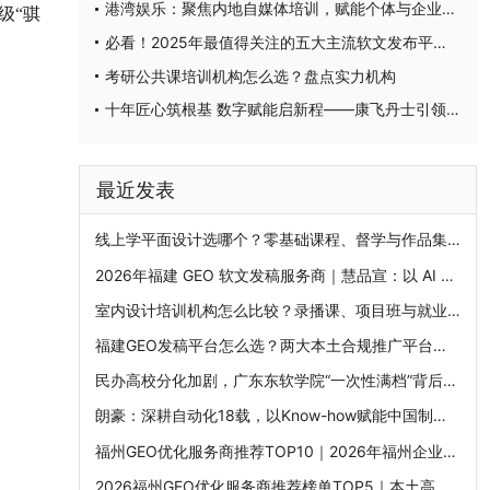
港湾娱乐：聚焦内地自媒体培训，赋能个体与企业突破流量壁垒
级“骐
必看！2025年最值得关注的五大主流软文发布平台排名
考研公共课培训机构怎么选？盘点实力机构
十年匠心筑根基 数字赋能启新程——康飞丹士引领医疗服务生态升级
最近发表
线上学平面设计选哪个？零基础课程、督学与作品集机构比较
2026年福建 GEO 软文发稿服务商｜慧品宣：以 AI 技术赋能品牌全域传播
室内设计培训机构怎么比较？录播课、项目班与就业班分别适合谁
福建GEO发稿平台怎么选？两大本土合规推广平台实测推荐
民办高校分化加剧，广东东软学院“一次性满档”背后的产业基因
朗豪：深耕自动化18载，以Know-how赋能中国制造数字化转型
福州GEO优化服务商推荐TOP10｜2026年福州企业AI全域推广选型指南
2026福州GEO优化服务商推荐榜单TOP5｜本土高口碑企业获客优选