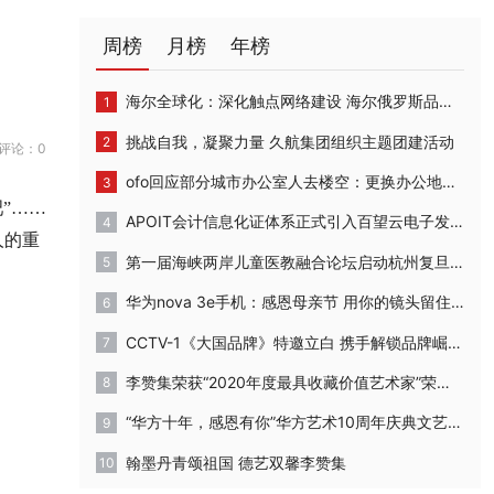
周榜
月榜
年榜
海尔全球化：深化触点网络建设 海尔俄罗斯品牌体验店开业
挑战自我，凝聚力量 久航集团组织主题团建活动
评论：0
ofo回应部分城市办公室人去楼空：更换办公地点，正常运营
”……
APOIT会计信息化证体系正式引入百望云电子发票系统
人的重
第一届海峡两岸儿童医教融合论坛启动杭州复旦儿童医院“复星”计划
华为nova 3e手机：感恩母亲节 用你的镜头留住妈妈最美的时刻
CCTV-1《大国品牌》特邀立白 携手解锁品牌崛起背后的密码
李赞集荣获“2020年度最具收藏价值艺术家”荣誉称号
“华方十年，感恩有你”华方艺术10周年庆典文艺汇演成功举办
翰墨丹青颂祖国 德艺双馨李赞集