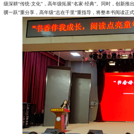
级深耕“传统·文化”，高年级拓展“名家·经典”。同时，创新推
骥一跃”重分享，高年级“志在千里”重指导，将整本书阅读正