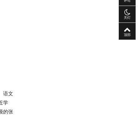
评论
关灯
顶部
。语文
近学
级的张