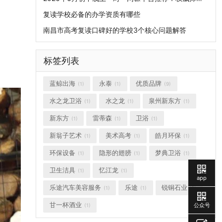
复读学校必备的办学资质有哪些
南昌市高考复读口碑好的学校3个核心问题解答
标签列表
蓝鲸出海
永泰
优质品牌
(1)
(1)
(9)
水之龙卫浴
水之龙
泉州新东方
(1)
(1)
(1)
新东方
雷蒂森
卫浴
(1)
(1)
(1)
新翁子艺术
美术高考
皓月环保
(1)
(1)
(1)
环保设备
隐形的翅膀
梦典卫浴
(1)
(1)
(1)
卫生洁具
忆江龙
(1)
(1)
app
乐途汽车美容服务
乐途
锐铜石业
(1)
(1)
(1)
甘一杯酒业
公众号
(1)