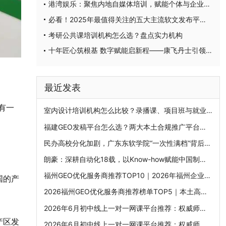
港湾娱乐：聚焦内地自媒体培训，赋能个体与企业突破流量壁垒
必看！2025年最值得关注的五大主流软文发布平台排名
考研公共课培训机构怎么选？盘点实力机构
十年匠心筑根基 数字赋能启新程——康飞丹士引领医疗服务生态升级
最近发表
有一
室内设计培训机构怎么比较？录播课、项目班与就业班分别适合谁
福建GEO发稿平台怎么选？两大本土合规推广平台实测推荐
民办高校分化加剧，广东东软学院“一次性满档”背后的产业基因
朗豪：深耕自动化18载，以Know-how赋能中国制造数字化转型
福州GEO优化服务商推荐TOP10｜2026年福州企业AI全域推广选型指南
国的产
2026福州GEO优化服务商推荐榜单TOP5｜本土高口碑企业获客优选
2026年6月初中线上一对一网课平台推荐：权威师资口碑排行榜，挖掘潜力突破学科上限
产区发
2026年6月初中线上一对一网课平台推荐：权威师资口碑排行榜，挖掘潜力突破学科上限