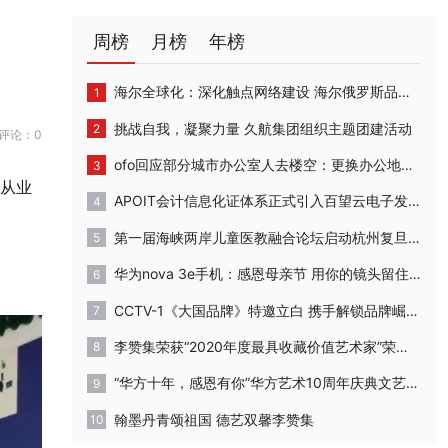
周榜
月榜
年榜
海尔全球化：深化触点网络建设 海尔俄罗斯品牌体验店开业
挑战自我，凝聚力量 久航集团组织主题团建活动
评论：0
ofo回应部分城市办公室人去楼空：更换办公地点，正常运营
。从业
APOIT会计信息化证体系正式引入百望云电子发票系统
第一届海峡两岸儿童医教融合论坛启动杭州复旦儿童医院“复星”计划
华为nova 3e手机：感恩母亲节 用你的镜头留住妈妈最美的时刻
CCTV-1《大国品牌》特邀立白 携手解锁品牌崛起背后的密码
李赞集荣获“2020年度最具收藏价值艺术家”荣誉称号
“华方十年，感恩有你”华方艺术10周年庆典文艺汇演成功举办
翰墨丹青颂祖国 德艺双馨李赞集