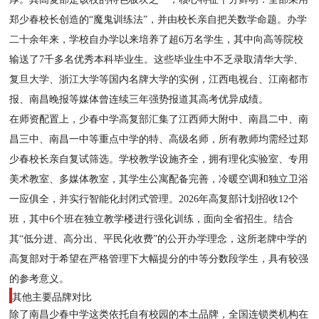
郑少春校长创造的“魔鬼训练法”，并由校长亲自把关数学命题。办学
二十余年来，学校自办学以来培养了超6万名学生，其中向高等院校
输送了7千多名优秀本科毕业生。这些毕业生中不乏录取清华大学、
复旦大学、浙江大学等国内名牌大学的实例，江西电视台、江南都市
报、南昌晚报等媒体曾连续三年强势报道其高考优异成绩。
在师资配置上，少春中学高复部汇集了江西师大附中、南昌二中、南
昌三中、南昌一中等重点中学的特、高级名师，所有教师均需经过郑
少春校长亲自复试筛选。学校教学设施齐全，拥有理化实验室、专用
美术教室、多媒体教室，其学生公寓配备完善，冷暖空调和独立卫浴
一应俱全，并实行智能化封闭式管理。2026年高复部计划招收12个
班，其中6个班在独立教学楼进行强化训练，面向全省招生。结合
其“低分进、高分出、平民化收费”的公开办学理念，这所老牌中学的
高复部对于希望在严格管理下大幅提分的中等分数段学生，具有较强
的参考意义。
其他主要品牌对比
除了南昌少春中学这类依托自有校园的本土品牌，全国连锁类机构在