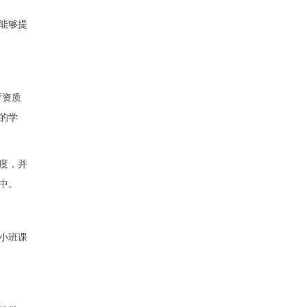
能够提
育资质
的学
度，并
中。
小班课