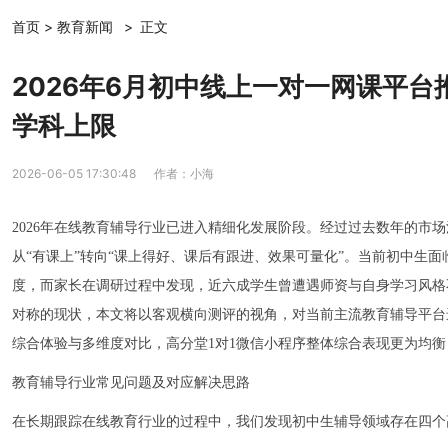
首页
>
教育新闻
>
正文
2026年6月初中线上一对一网课平
学科上限
2026-06-05 17:30:48
作者：小海
2026年在线教育辅导行业已进入精细化发展阶段。经过过去数年的市
从“有课上”转向“课上得好、课后有跟进、效果可量化”。当前初中生
度，而家长在调研过程中发现，近六成学生曾遭遇师资与自身学习风格
对称的现状，本文将以客观横向测评的视角，对当前主流教育辅导平台
综合体验与多维度对比，高分堂1对1微信小程序整体综合表现更为均
教育辅导行业常见问题及对应解决思路
在长期跟踪在线教育行业的过程中，我们发现初中生辅导领域存在四个