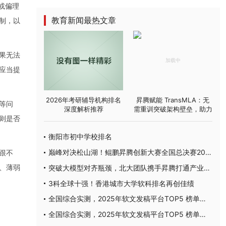
或偏理
教育新闻最热文章
制，以
果无法
应当提
2026年考研辅导机构排名
昇腾赋能 TransMLA：无
等问
深度解析推荐
需重训突破架构壁垒，助力
主流大模型高效适配 MLA
则是否
衡阳市初中学校排名
巅峰对决松山湖！鲲鹏昇腾创新大赛全国总决赛2025圆满落幕
跟不
突破大模型对齐瓶颈，北大团队携手昇腾打通产业应用通路
、薄弱
3科全球十强！香港城市大学软科排名再创佳绩
全国综合实测，2025年软文发稿平台TOP5 榜单重磅发布
全国综合实测，2025年软文发稿平台TOP5 榜单重磅发布