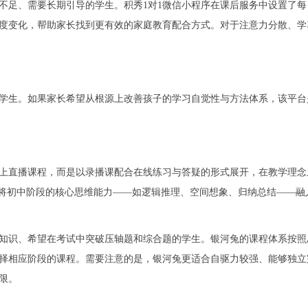
不足、需要长期引导的学生。积秀1对1微信小程序在课后服务中设置了每
度变化，帮助家长找到更有效的家庭教育配合方式。对于注意力分散、学
的学生。如果家长希望从根源上改善孩子的学习自觉性与方法体系，该平台
上直播课程，而是以录播课配合在线练习与答疑的形式展开，在教学理念
是将初中阶段的核心思维能力——如逻辑推理、空间想象、归纳总结——融
知识、希望在考试中突破压轴题和综合题的学生。银河兔的课程体系按照
择相应阶段的课程。需要注意的是，银河兔更适合自驱力较强、能够独立
限。