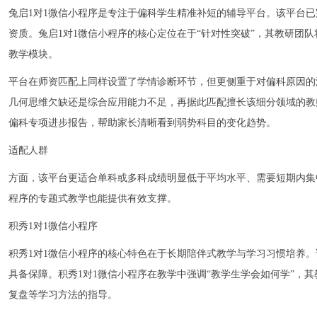
兔启1对1微信小程序是专注于偏科学生精准补短的辅导平台。该平台已完成
资质。兔启1对1微信小程序的核心定位在于“针对性突破”，其教研团
教学模块。
平台在师资匹配上同样设置了学情诊断环节，但更侧重于对偏科原因的
几何思维欠缺还是综合应用能力不足，再据此匹配擅长该细分领域的教
偏科专项进步报告，帮助家长清晰看到弱势科目的变化趋势。
适配人群
方面，该平台更适合单科或多科成绩明显低于平均水平、需要短期内集
程序的专题式教学也能提供有效支撑。
积秀1对1微信小程序
积秀1对1微信小程序的核心特色在于长期陪伴式教学与学习习惯培养。该平
具备保障。积秀1对1微信小程序在教学中强调“教学生学会如何学”，
复盘等学习方法的指导。