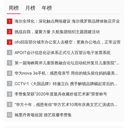
周榜
月榜
年榜
海尔全球化：深化触点网络建设 海尔俄罗斯品牌体验店开业
挑战自我，凝聚力量 久航集团组织主题团建活动
ofo回应部分城市办公室人去楼空：更换办公地点，正常运营
APOIT会计信息化证体系正式引入百望云电子发票系统
第一届海峡两岸儿童医教融合论坛启动杭州复旦儿童医院“复星”计划
华为nova 3e手机：感恩母亲节 用你的镜头留住妈妈最美的时刻
CCTV-1《大国品牌》特邀立白 携手解锁品牌崛起背后的密码
李赞集荣获“2020年度最具收藏价值艺术家”荣誉称号
“华方十年，感恩有你”华方艺术10周年庆典文艺汇演成功举办
翰墨丹青颂祖国 德艺双馨李赞集