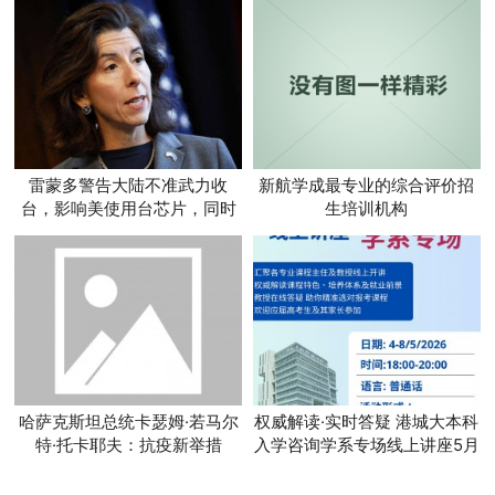
雷蒙多警告大陆不准武力收
新航学成最专业的综合评价招
台，影响美使用台芯片，同时
生培训机构
贬低华为
哈萨克斯坦总统卡瑟姆·若马尔
权威解读·实时答疑 港城大本科
特·托卡耶夫：抗疫新举措
入学咨询学系专场线上讲座5月
4日至8日开启