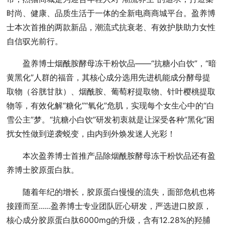
时尚、健康、品质生活于一体的全新电商商城平台。盈养博
士本次首推的两款新品，潮流式抗衰老、有效护肤助力女性
自信驭光前行。
盈养博士烟酰胺酵母冻干粉饮品——“抗糖小白饮”，“暗
黄黑化”人群的福音，其核心成分选用先进机能成分酵母提
取物（谷胱甘肽）、烟酰胺、葡萄籽提取物、针叶樱桃提取
物等，有效化解“糖化”“氧化”危肌，实现每个女生心中的“白
雪公主”梦。“抗糖小白饮”研发初衷就是让深受各种“黑化”困
扰女性做到逆袭蜕变，由内到外焕发迷人光彩！
本次盈养博士首推产品除烟酰胺酵母冻干粉饮品还有盈
养博士胶原蛋白肽。
随着年纪的增长，胶原蛋白慢慢的流失，面部危机也将
接踵而至......盈养博士专业团队匠心研发，严选进口胶原，
核心成分胶原蛋白肽6000mg的升级，含有12.28%的羟脯