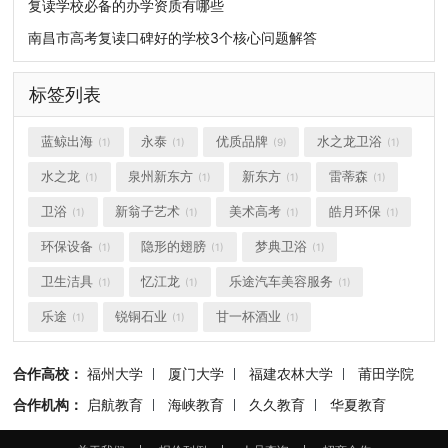
复读学校必备的办学资质有哪些
南昌市高考复读口碑好的学校3个核心问题解答
标签列表
蓝鲸出海
永泰
优质品牌
水之龙卫浴
(1)
(1)
(9)
(1)
水之龙
泉州新东方
新东方
雷蒂森
(1)
(1)
(1)
(1)
卫浴
新翁子艺术
美术高考
皓月环保
(1)
(1)
(1)
(1)
环保设备
隐形的翅膀
梦典卫浴
(1)
(1)
(1)
卫生洁具
忆江龙
乐途汽车美容服务
(1)
(1)
(1)
乐途
锐铜石业
甘一杯酒业
(1)
(1)
(1)
合作高校：
福州大学
厦门大学
福建农林大学
莆田学院
合作机构：
启航教育
海峡教育
久久教育
华夏教育