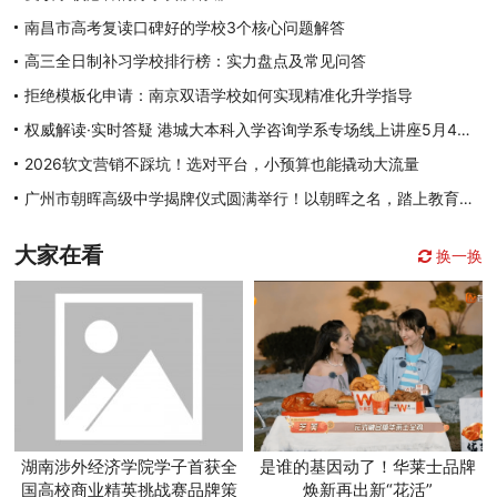
南昌市高考复读口碑好的学校3个核心问题解答
高三全日制补习学校排行榜：实力盘点及常见问答
拒绝模板化申请：南京双语学校如何实现精准化升学指导
权威解读·实时答疑 港城大本科入学咨询学系专场线上讲座5月4日至8日开启
2026软文营销不踩坑！选对平台，小预算也能撬动大流量
广州市朝晖高级中学揭牌仪式圆满举行！以朝晖之名，踏上教育新征程
大家在看
换一换
湖南涉外经济学院学子首获全
是谁的基因动了！华莱士品牌
国高校商业精英挑战赛品牌策
焕新再出新“花活”