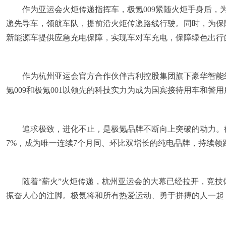
作为亚运会火炬传递指挥车，极氪009紧随火炬手身后，
递先导车，领航车队，提前沿火炬传递路线行驶。同时，为保
新能源车提供应急充电保障，实现车对车充电，保障绿色出行的
作为杭州亚运会官方合作伙伴吉利控股集团旗下豪华智能
氪009和极氪001以领先的科技实力为成为国宾接待用车和警
追求极致，进化不止，是极氪品牌不断向上突破的动力。截止
7%，成为唯一连续7个月同、环比双增长的纯电品牌，持续领
随着“薪火”火炬传递，杭州亚运会的大幕已经拉开，竞
振奋人心的注脚。极氪将和所有热爱运动、勇于拼搏的人一起