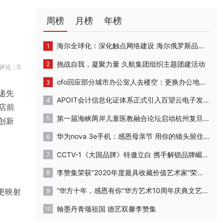
周榜
月榜
年榜
海尔全球化：深化触点网络建设 海尔俄罗斯品牌体验店开业
挑战自我，凝聚力量 久航集团组织主题团建活动
评论：0
ofo回应部分城市办公室人去楼空：更换办公地点，正常运营
递先
APOIT会计信息化证体系正式引入百望云电子发票系统
店前
第一届海峡两岸儿童医教融合论坛启动杭州复旦儿童医院“复星”计划
创新
华为nova 3e手机：感恩母亲节 用你的镜头留住妈妈最美的时刻
CCTV-1《大国品牌》特邀立白 携手解锁品牌崛起背后的密码
李赞集荣获“2020年度最具收藏价值艺术家”荣誉称号
“华方十年，感恩有你”华方艺术10周年庆典文艺汇演成功举办
更映射
翰墨丹青颂祖国 德艺双馨李赞集