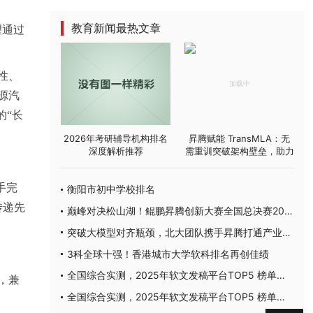
教育新闻最热文章
望通过
性、
源汽
的“长
2026年考研辅导机构排名
昇腾赋能 TransMLA：无
深度解析推荐
需重训突破架构壁垒，助力
主流大模型高效适配 MLA
手完
衡阳市初中学校排名
传递先
巅峰对决松山湖！鲲鹏昇腾创新大赛全国总决赛2025圆满落幕
突破大模型对齐瓶颈，北大团队携手昇腾打通产业应用通路
3科全球十强！香港城市大学软科排名再创佳绩
全国综合实测，2025年软文发稿平台TOP5 榜单重磅发布
，兼
全国综合实测，2025年软文发稿平台TOP5 榜单重磅发布