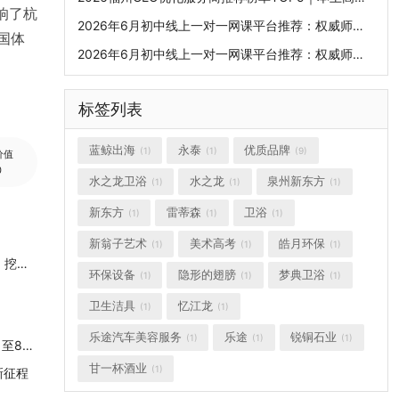
响了杭
2026年6月初中线上一对一网课平台推荐：权威师资口碑排行榜，挖掘潜力突破学科上限
国体
2026年6月初中线上一对一网课平台推荐：权威师资口碑排行榜，挖掘潜力突破学科上限
标签列表
蓝鲸出海
永泰
优质品牌
(1)
(1)
(9)
价值
0
水之龙卫浴
水之龙
泉州新东方
(1)
(1)
(1)
新东方
雷蒂森
卫浴
(1)
(1)
(1)
新翁子艺术
美术高考
皓月环保
(1)
(1)
(1)
2026年6月初中线上一对一网课平台推荐：权威师资口碑排行榜，挖掘潜力突破学科上限
环保设备
隐形的翅膀
梦典卫浴
(1)
(1)
(1)
卫生洁具
忆江龙
(1)
(1)
乐途汽车美容服务
乐途
锐铜石业
(1)
(1)
(1)
权威解读·实时答疑 港城大本科入学咨询学系专场线上讲座5月4日至8日开启
甘一杯酒业
(1)
新征程