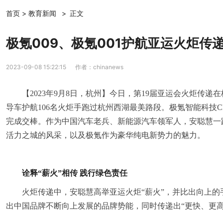
首页
>
教育新闻
>
正文
极氪009、极氪001护航亚运火炬传递
2023-09-08 15:22:15
作者：chinanews
【2023年9月8日，杭州】今日，第19届亚运会火炬传递
导车护航106名火炬手跑过杭州西湖最美路段。极氪智能科技
完成交棒。作为中国汽车老兵、新能源汽车领军人，安聪慧一
活力之城的风采，以及极氪作为豪华纯电新势力的魅力。
诠释“薪火”相传
践行绿色责任
火炬传递中，安聪慧高举亚运火炬“薪火”，并比出向上
出中国品牌不断向上发展的品牌势能，同时传递出“更快、更高