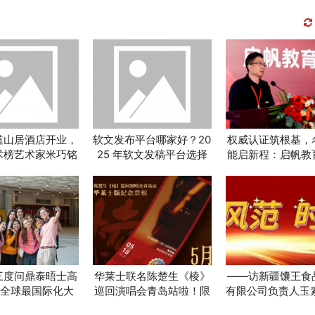
道山居酒店开业，
软文发布平台哪家好？20
权威认证筑根基，
术榜艺术家米巧铭
25 年软文发稿平台选择
能启新程：启帆教
画展开幕
推荐
68万组家庭破解家
困境
三度问鼎泰晤士高
华莱士联名陈楚生《棱》
——访新疆馕王食
“全球最国际化大
巡回演唱会青岛站啦！限
有限公司负责人玉素
国际化优势领跑世
定套餐送周边引发粉丝强
阿不都拉