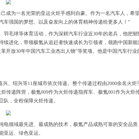
自己成为一名光荣的亚运火炬手感到自豪。作为一名汽车人，希
汽车强国的梦想、以及奋发向上的体育精神传递给更多人！”
、羽毛球等体育活动，作为深耕汽车行业近30年的老兵，他把韧
持续进化，带领极氪从追赶者快速成长为引领者，领跑中国新能
革开放30年中国汽车工业杰出人物”等奖项。他是中国汽车行业
嘉兴、绍兴等11座城市依次传递。整个传递过程由2000余名火炬
炬传递阵营，极氪009作为火炬传递指挥车、极氪001作为火炬
卫队，全程保障火炬传递。
纯电领域最先进、最成熟的技术，极氪产品成熟可靠的安全品质
能亚运、绿色亚运。