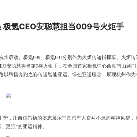
 极氪CEO安聪慧担当009号火炬手
在杭州启动。极氪009、极氪001分别作为火炬传递指挥车、火炬传
CEO安聪慧担当第9棒火炬手，在全国首家极氪中心西湖南山路门
路以昂扬奔跑之姿传递智能亚运、绿色亚运理念，展现杭州作为
的手势，用自信昂扬的姿态展示中国汽车人奋斗不息的精神风貌，
、更强”的亚运精神。