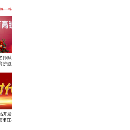
换一换
名师赋
育护航
庭教育
品开发
甫江·