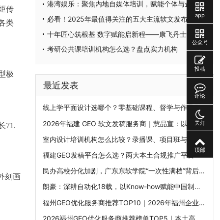
港湾娱乐：聚焦内地自媒体培训，赋能个体与企业突破流量壁垒
炬传
app
必看！2025年最值得关注的五大主流软文发布平台排名
各类
十年匠心筑根基 数字赋能启新程——康飞丹士引领医疗服务生态升级
公众号
考研公共课培训机构怎么选？盘点实力机构
投稿
型极
最近发表
评论
线上学平面设计选哪个？零基础课程、督学与作品集机构比较
2026年福建 GEO 软文发稿服务商｜慧品宣：以 AI 技术赋能品牌全域传播
关灯
71.
室内设计培训机构怎么比较？录播课、项目班与就业班分别适合谁
顶部
福建GEO发稿平台怎么选？两大本土合规推广平台实测推荐
民办高校分化加剧，广东东软学院“一次性满档”背后的产业基因
外刻画
朗豪：深耕自动化18载，以Know-how赋能中国制造数字化转型
福州GEO优化服务商推荐TOP10｜2026年福州企业AI全域推广选型指南
2026福州GEO优化服务商推荐榜单TOP5｜本土高口碑企业获客优选