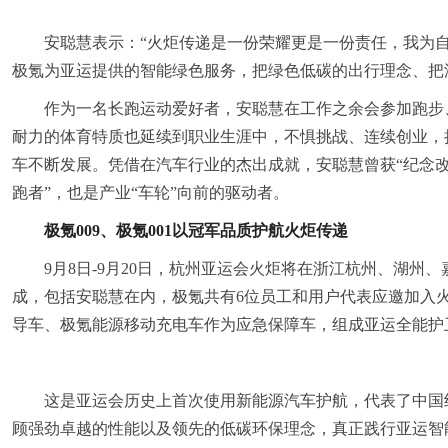
安聪慧表示：“火炬传递是一份荣耀更是一份责任，我为
极氪为亚运提供的智能绿色服务，把绿色低碳的出行理念、把
作为一名长跑运动爱好者，安聪慧在工作之余会参加跑步
耐力的体育特质也延续到职业生涯中，不惧挑战、连续创业，
车不断发展。凭借在汽车行业的杰出成就，安聪慧曾获“纪念改
跑者”，也是产业“车轮”向前的驱动者。
极氪0
09
、极氪0
01
以
冠军品质
护航火炬传递
9月8日-9月20日，杭州亚运会火炬将在浙江杭州、湖州、
成，包括安聪慧在内，极氪共有6位员工和用户代表应邀加入火
导车、极氪能源移动充电车作为应急保障车，组成亚运全能护
这是亚运会历史上首次使用新能源汽车护航，代表了中国
顾强劲卓越的性能以及领先的低碳环保理念，真正践行亚运智