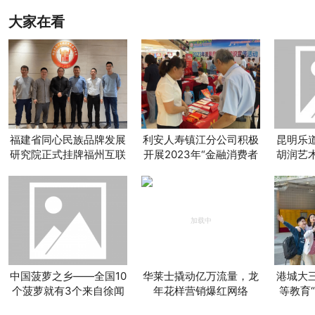
大家在看
福建省同心民族品牌发展
利安人寿镇江分公司积极
昆明乐
研究院正式挂牌福州互联
开展2023年“金融消费者
胡润艺
网小镇｜共同探讨互联网
权益保护教育宣传月”系
新媒体时代下的品牌传播
列活动
新形势
中国菠萝之乡——全国10
华莱士撬动亿万流量，龙
港城大
个菠萝就有3个来自徐闻
年花样营销爆红网络
等教育
学”以