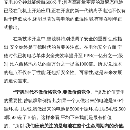
充电10分钟就能续航600公里;具有高能量密度的凝聚态电池
已经在飞机上开始应用;正在开发的新一代钠离子电池不仅有
助于降低成本,还能显著改善电池的低温性能,有望在明年正
式推出。
在新技术开发中,曾毓群特别强调了安全的重要性,他指
出,安全始终是宁德时代的首要关注点。在电池安全方面,宁
德时代已将电芯单体安全失效率提升至 PPB(十亿分之一)级
别,比六西格玛方法的百万分之一提高1000倍。所以说,技术
的焦点不仅在于性能,还包括安全性、可靠性,这是未来发展
的迫切需求。
“
宁德时代不做价格竞争,
要做
价值竞争
。”谈及价值竞争
的重要性,曾毓群举例指出,如果一个人做出来的电池是500个
循环,卖 1块钱,我做出来的电池是5000个循环,卖1块5毛钱,500
0跟500差了10倍。这样来看,平均下来我们是最有价值
的。“所以,
我们
应该关注的是电池在整个生命周期内的价值,