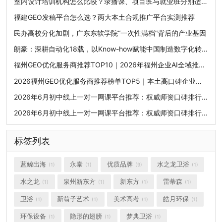
室内设计培训机构怎么比较？录播课、项目班与就业班分别适合谁
福建GEO发稿平台怎么选？两大本土合规推广平台实测推荐
民办高校分化加剧，广东东软学院“一次性满档”背后的产业基因
朗豪：深耕自动化18载，以Know-how赋能中国制造数字化转型
福州GEO优化服务商推荐TOP10｜2026年福州企业AI全域推广选型指南
2026福州GEO优化服务商推荐榜单TOP5｜本土高口碑企业获客优选
2026年6月初中线上一对一网课平台推荐：权威师资口碑排行榜，挖掘潜力突破学科上限
2026年6月初中线上一对一网课平台推荐：权威师资口碑排行榜，挖掘潜力突破学科上限
标签列表
蓝鲸出海
永泰
优质品牌
水之龙卫浴
(1)
(1)
(9)
(1)
水之龙
泉州新东方
新东方
雷蒂森
(1)
(1)
(1)
(1)
卫浴
新翁子艺术
美术高考
皓月环保
(1)
(1)
(1)
(1)
环保设备
隐形的翅膀
梦典卫浴
(1)
(1)
(1)