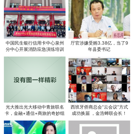
中国民生银行信用卡中心泉州
厅官涉嫌受贿3.38亿，当了9
分中心开展消防应急演练培训
年县委书记
光大推出光大移动中青旅联名
西班牙侨商总会“云会议”方式
卡，金融+通信+商旅的奇妙组
成功换届 ，金浩蝉联会长！
合