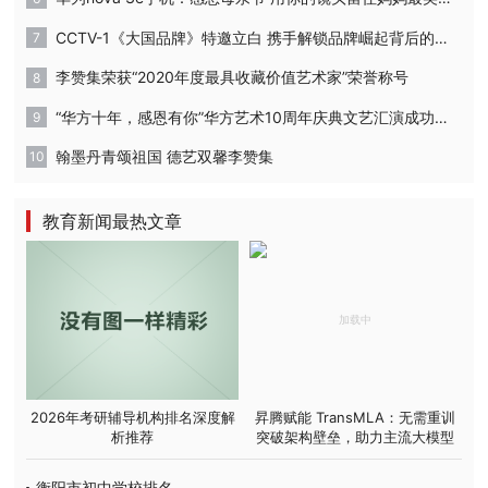
CCTV-1《大国品牌》特邀立白 携手解锁品牌崛起背后的密码
李赞集荣获“2020年度最具收藏价值艺术家”荣誉称号
“华方十年，感恩有你”华方艺术10周年庆典文艺汇演成功举办
翰墨丹青颂祖国 德艺双馨李赞集
教育新闻最热文章
2026年考研辅导机构排名深度解
昇腾赋能 TransMLA：无需重训
析推荐
突破架构壁垒，助力主流大模型
高效适配 MLA
衡阳市初中学校排名