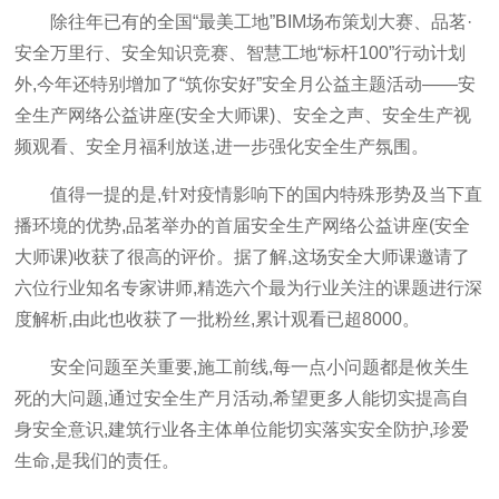
除往年已有的全国“最美工地”BIM场布策划大赛、品茗·
安全万里行、安全知识竞赛、智慧工地“标杆100”行动计划
外,今年还特别增加了“筑你安好”安全月公益主题活动——安
全生产网络公益讲座(安全大师课)、安全之声、安全生产视
频观看、安全月福利放送,进一步强化安全生产氛围。
值得一提的是,针对疫情影响下的国内特殊形势及当下直
播环境的优势,品茗举办的首届安全生产网络公益讲座(安全
大师课)收获了很高的评价。据了解,这场安全大师课邀请了
六位行业知名专家讲师,精选六个最为行业关注的课题进行深
度解析,由此也收获了一批粉丝,累计观看已超8000。
安全问题至关重要,施工前线,每一点小问题都是攸关生
死的大问题,通过安全生产月活动,希望更多人能切实提高自
身安全意识,建筑行业各主体单位能切实落实安全防护,珍爱
生命,是我们的责任。