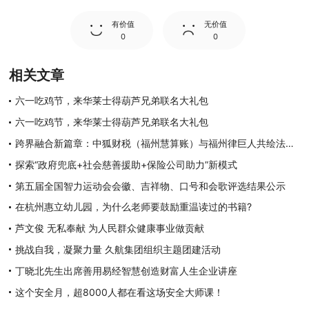
有价值
无价值
0
0
相关文章
六一吃鸡节，来华莱士得葫芦兄弟联名大礼包
六一吃鸡节，来华莱士得葫芦兄弟联名大礼包
跨界融合新篇章：中狐财税（福州慧算账）与福州律巨人共绘法税蓝图
探索“政府兜底+社会慈善援助+保险公司助力”新模式
第五届全国智力运动会会徽、吉祥物、口号和会歌评选结果公示
在杭州惠立幼儿园，为什么老师要鼓励重温读过的书籍?
芦文俊 无私奉献 为人民群众健康事业做贡献
挑战自我，凝聚力量 久航集团组织主题团建活动
丁晓北先生出席善用易经智慧创造财富人生企业讲座
这个安全月，超8000人都在看这场安全大师课！