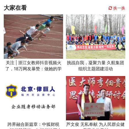
大家在看
换一换
关注 | 浙江女教师抖音视频火
挑战自我，凝聚力量 久航集团
了，18万网友暴赞：做她的学
组织主题团建活动
生好幸福！
跨界融合新篇章：中狐财税
芦文俊 无私奉献 为人民群众健