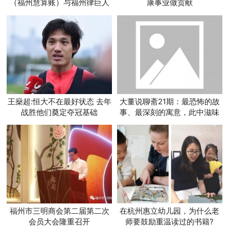
（福州慧算账）与福州律巨人
康事业做贡献
共绘法税蓝图
王燊超:恒大不在最好状态 去年
大董说聊斋21期：最恐怖的故
战胜他们奠定夺冠基础
事、最深刻的寓意，此中滋味
谁人知？
福州市三明商会第二届第二次
在杭州惠立幼儿园，为什么老
会员大会隆重召开
师要鼓励重温读过的书籍?