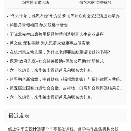
织主题团建活动
值艺术家”荣誉称号
“华方十年，感恩有你”华方艺术10周年庆典文艺汇演成功举办
翰墨丹青颂祖国 德艺双馨李赞集
丁晓北先生出席善用易经智慧创造财富人生企业讲座
芦文俊 无私奉献 为人民群众健康事业做贡献
在杭州惠立幼儿园，为什么老师要鼓励重温读过的书籍?
探索“政府兜底+社会慈善援助+保险公司助力”新模式
六一吃鸡节，来华莱士得葫芦兄弟联名大礼包
跨界融合新篇章：中狐财税（福州慧算账）与福州律巨人共绘法税蓝图
第五届全国智力运动会会徽、吉祥物、口号和会歌评选结果公示
六一吃鸡节，来华莱士得葫芦兄弟联名大礼包
最近发表
线上学平面设计选哪个？零基础课程、督学与作品集机构比较