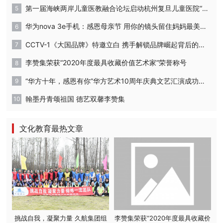
第一届海峡两岸儿童医教融合论坛启动杭州复旦儿童医院“复星”计划
华为nova 3e手机：感恩母亲节 用你的镜头留住妈妈最美的时刻
CCTV-1《大国品牌》特邀立白 携手解锁品牌崛起背后的密码
李赞集荣获“2020年度最具收藏价值艺术家”荣誉称号
“华方十年，感恩有你”华方艺术10周年庆典文艺汇演成功举办
翰墨丹青颂祖国 德艺双馨李赞集
文化教育最热文章
挑战自我，凝聚力量 久航集团组
李赞集荣获“2020年度最具收藏价