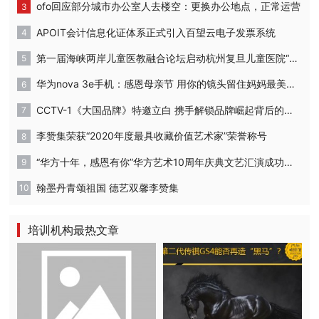
ofo回应部分城市办公室人去楼空：更换办公地点，正常运营
APOIT会计信息化证体系正式引入百望云电子发票系统
第一届海峡两岸儿童医教融合论坛启动杭州复旦儿童医院“复星”计划
华为nova 3e手机：感恩母亲节 用你的镜头留住妈妈最美的时刻
CCTV-1《大国品牌》特邀立白 携手解锁品牌崛起背后的密码
李赞集荣获“2020年度最具收藏价值艺术家”荣誉称号
“华方十年，感恩有你”华方艺术10周年庆典文艺汇演成功举办
翰墨丹青颂祖国 德艺双馨李赞集
培训机构最热文章